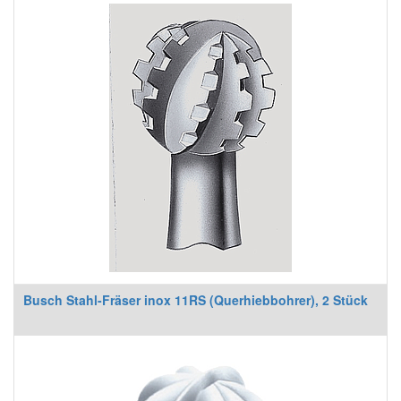
Busch Stahl-Fräser inox 11RS (Querhiebbohrer), 2 Stück