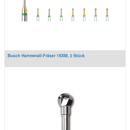
Busch Hartmetall-Fräser 1SXM, 2 Stück