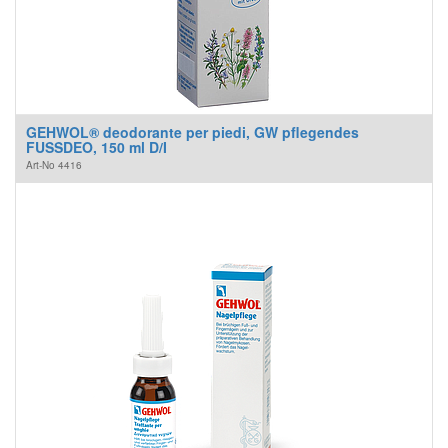
GEHWOL® deodorante per piedi, GW pflegendes
FUSSDEO, 150 ml D/I
Art-No
4416