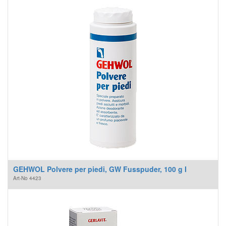
GEHWOL Polvere per piedi, GW Fusspuder, 100 g I
Art-No
4423