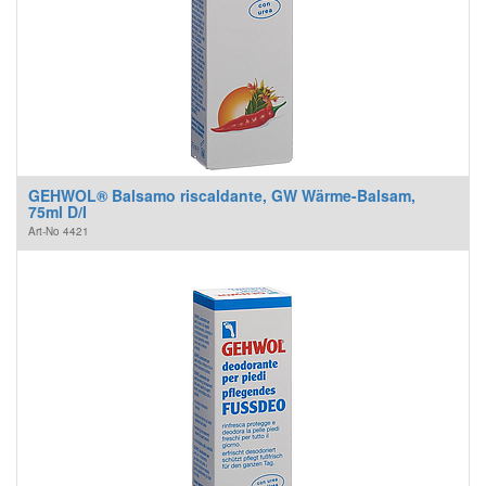
GEHWOL® Balsamo riscaldante, GW Wärme-Balsam,
75ml D/I
Art-No
4421