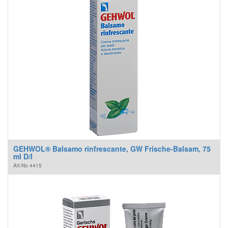
GEHWOL® Balsamo rinfrescante, GW Frische-Balsam, 75
ml D/I
Art-No
4415