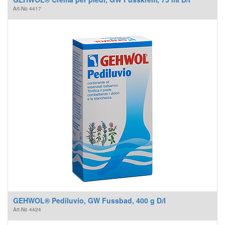
Art-No
4417
GEHWOL® Pediluvio, GW Fussbad, 400 g D/I
Art-No
4424