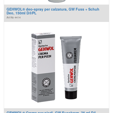
GEHWOL® deo-spray per calzatura, GW Fuss + Schuh
Deo, 150ml D/I/PL
Art-No
4414
GEHWOL® Crema per piedi, GW Fusskrem, 75 ml D/I