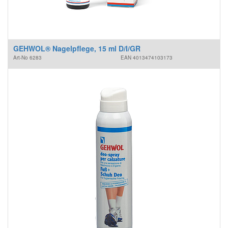
GEHWOL® Nagelpflege, 15 ml D/I/GR
Art-No
6283
EAN
4013474103173