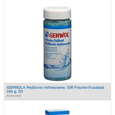
GEHWOL® Pediluvio rinfrescante, GW Frische-Fussbad
330 g, D/I
Art-No
4425