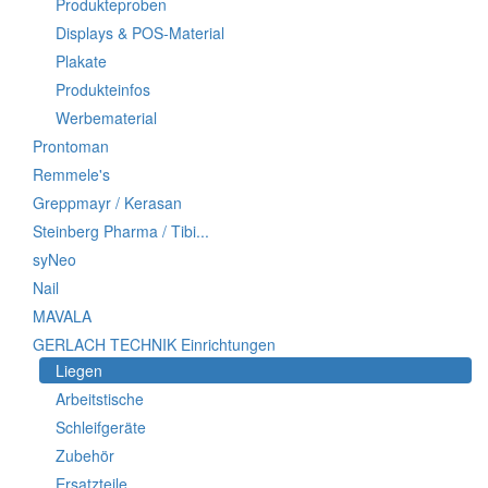
Produkteproben
Displays & POS-Material
Plakate
Produkteinfos
Werbematerial
Prontoman
Remmele's
Greppmayr / Kerasan
Steinberg Pharma / Tibi...
syNeo
Nail
MAVALA
GERLACH TECHNIK Einrichtungen
Liegen
Arbeitstische
Schleifgeräte
Zubehör
Ersatzteile