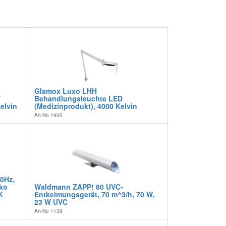
Glamox Luxo LHH
T
Behandlungsleuchte LED
elvin
(Medizinprodukt), 4000 Kelvin
Art-No
1905
0Hz,
uko
Waldmann ZAPP! 80 UVC-
K
Entkeimungsgerät, 70 m^3/h, 70 W,
23 W UVC
Art-No
1138