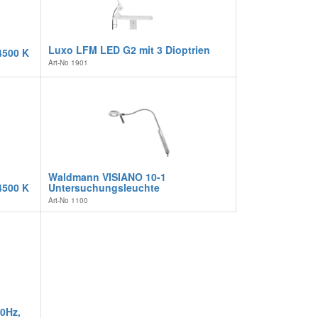
Luxo LFM LED G2 mit 3 Dioptrien
4500 K
Art-No
1901
Waldmann VISIANO 10-1
4500 K
Untersuchungsleuchte
Art-No
1100
0Hz,