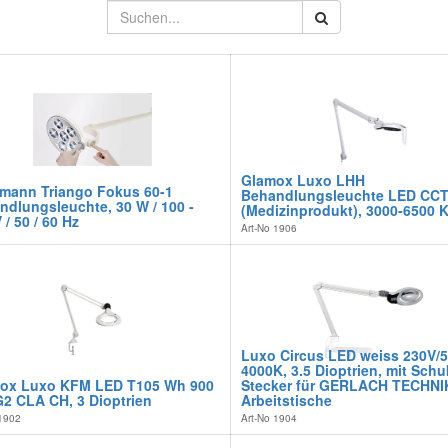
Glamox Luxo LHH
mann Triango Fokus 60-1
Behandlungsleuchte LED CC
ndlungsleuchte, 30 W / 100 -
(Medizinprodukt), 3000-6500 K
 / 50 / 60 Hz
Art-No
1906
Luxo Circus LED weiss 230V/5
4000K, 3.5 Dioptrien, mit Sch
ox Luxo KFM LED T105 Wh 900
Stecker für GERLACH TECHNI
G2 CLA CH, 3 Dioptrien
Arbeitstische
1902
Art-No
1904