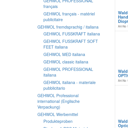
GEHWOL PROFESSIONAL
français
Wald
GEHWOL français - matériel
Hand
publicitaire
Diopt
GEHWOL fremdsprachig / italiana
Art-No
GEHWOL FUSSKRAFT italiana
GEHWOL FUSSKRAFT SOFT
FEET italiana
GEHWOL MED italiana
GEHWOL classic italiana
GEHWOL PROFESSIONAL
Wald
italiana
OPTI
Art-No
GEHWOL italiana - materiale
pubblicitario
GEHWOL Professional
international (Englische
Verpackung)
GEHWOL Werbemittel
Produkteproben
Wald
Opti