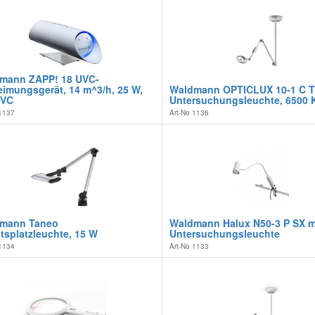
mann ZAPP! 18 UVC-
eimungsgerät, 14 m^3/h, 25 W,
Waldmann OPTICLUX 10-1 C T
UVC
Untersuchungsleuchte, 6500 
1137
Art-No
1136
mann Taneo
Waldmann Halux N50-3 P SX m
tsplatzleuchte, 15 W
Untersuchungsleuchte
1134
Art-No
1133