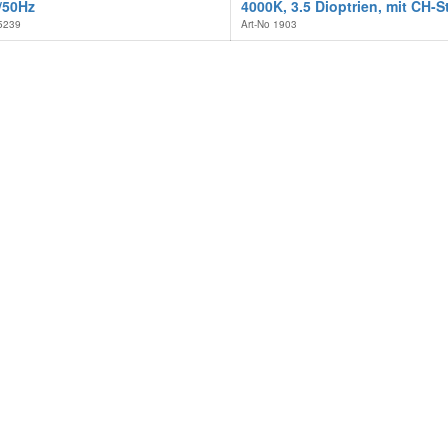
/50Hz
4000K, 3.5 Dioptrien, mit CH-S
5239
Art-No
1903