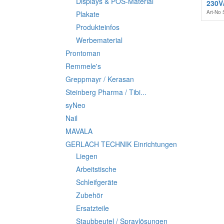
Displays & POS-Material
230V
Art-No
Plakate
Produkteinfos
Werbematerial
Prontoman
Remmele's
Greppmayr / Kerasan
Steinberg Pharma / Tibi...
syNeo
Nail
MAVALA
GERLACH TECHNIK Einrichtungen
Liegen
Arbeitstische
Schleifgeräte
Zubehör
Ersatzteile
Staubbeutel / Spraylösungen