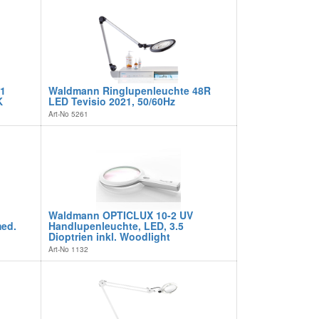
1
Waldmann Ringlupenleuchte 48R
K
LED Tevisio 2021, 50/60Hz
Art-No
5261
Waldmann OPTICLUX 10-2 UV
ed.
Handlupenleuchte, LED, 3.5
Dioptrien inkl. Woodlight
Art-No
1132