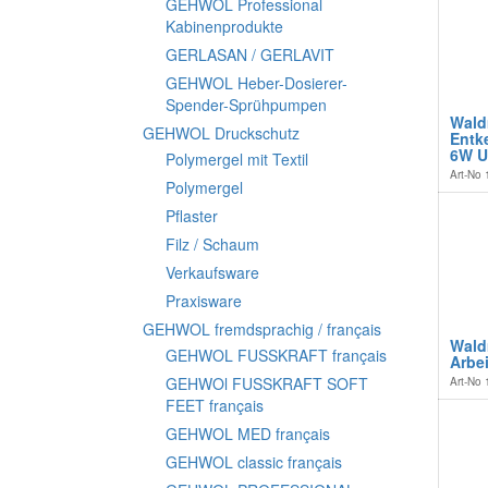
GEHWOL Professional
Kabinenprodukte
GERLASAN / GERLAVIT
GEHWOL Heber-Dosierer-
Spender-Sprühpumpen
Wald
GEHWOL Druckschutz
Entk
6W 
Polymergel mit Textil
Art-No
Polymergel
Pflaster
Filz / Schaum
Verkaufsware
Praxisware
GEHWOL fremdsprachig / français
Wald
GEHWOL FUSSKRAFT français
Arbei
GEHWOl FUSSKRAFT SOFT
Art-No
FEET français
GEHWOL MED français
GEHWOL classic français