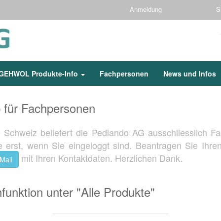
Anmeldung
S
GEHWOL Produkte-Info
Fachpersonen
News und Infos
für Fachpersonen
ie Schweiz beliefert die Pediando AG ausschliesslich 
 erst, wenn Sie eingeloggt sind. Beantragen Sie Ihr
mit Ihren Kontaktdaten. Herzlichen Dank.
Mail
funktion unter "Alle Produkte"