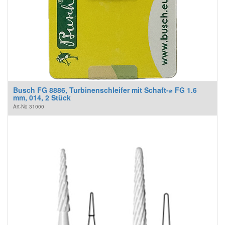
Busch FG 8886, Turbinenschleifer mit Schaft-⌀ FG 1.6
mm, 014, 2 Stück
Art-No
31000