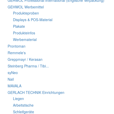
GEHWOL Professional international (Englische Verpackung)
GEHWOL Werbemittel
Produkteproben
Displays & POS-Material
Plakate
Produkteinfos
Werbematerial
Prontoman
Remmele's
Greppmayr / Kerasan
Steinberg Pharma / Tibi...
syNeo
Nail
MAVALA
GERLACH TECHNIK Einrichtungen
Liegen
Arbeitstische
Schleifgeräte