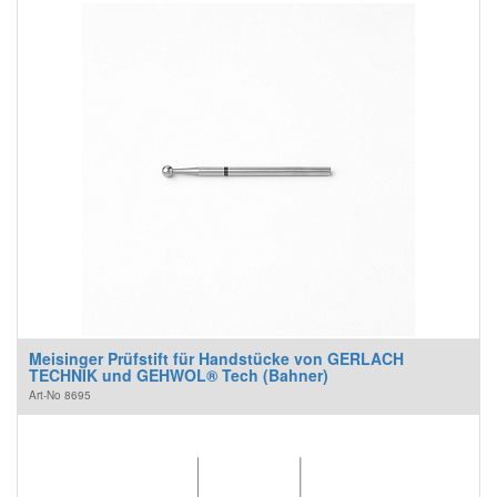
Meisinger Prüfstift für Handstücke von GERLACH
TECHNIK und GEHWOL® Tech (Bahner)
Art-No
8695