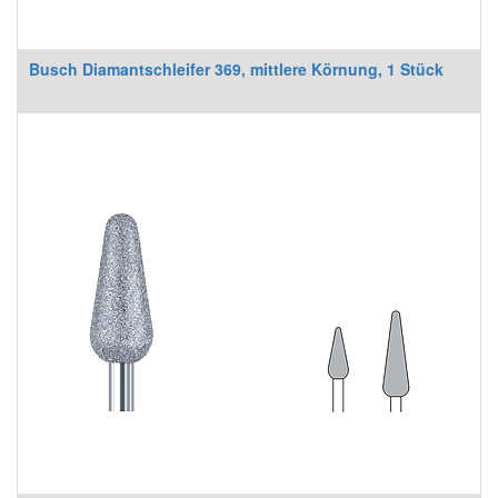
Busch Diamantschleifer 369, mittlere Körnung, 1 Stück