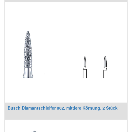
Busch Diamantschleifer 862, mittlere Körnung, 2 Stück