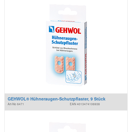
GEHWOL® Hühneraugen-Schutzpflaster, 9 Stück
Art-No
6471
EAN
4013474106938