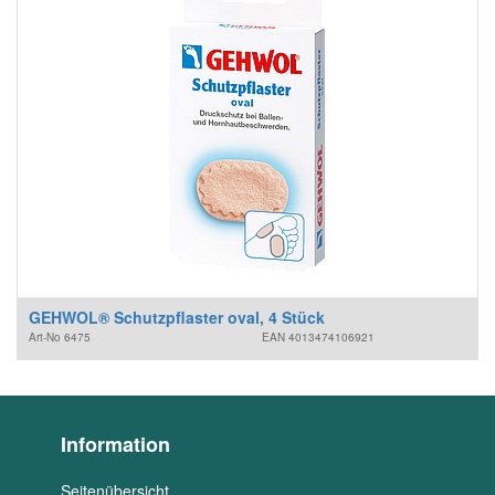
GEHWOL® Schutzpflaster oval, 4 Stück
Art-No
6475
EAN
4013474106921
Information
Seitenübersicht