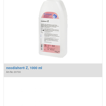
neodisher® Z, 1000 ml
Art-No
20700