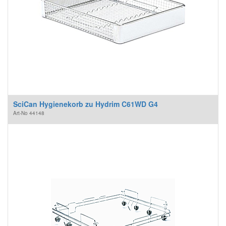
SciCan Hygienekorb zu Hydrim C61WD G4
Art-No
44148