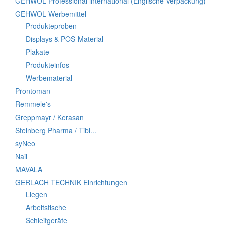
GEHWOL Professional international (Englische Verpackung)
GEHWOL Werbemittel
Produkteproben
Displays & POS-Material
Plakate
Produkteinfos
Werbematerial
Prontoman
Remmele's
Greppmayr / Kerasan
Steinberg Pharma / Tibi...
syNeo
Nail
MAVALA
GERLACH TECHNIK Einrichtungen
Liegen
Arbeitstische
Schleifgeräte