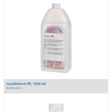
neodisher® IR, 1000 ml
Art-No
20701