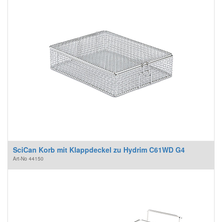
SciCan Korb mit Klappdeckel zu Hydrim C61WD G4
Art-No
44150