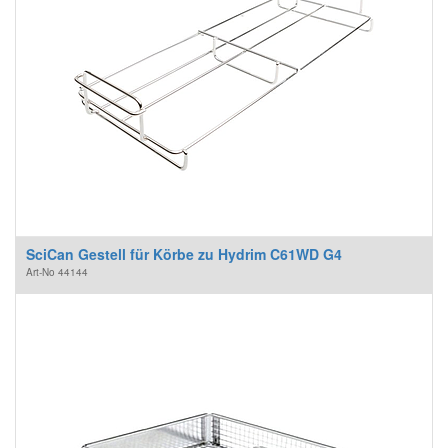
SciCan Gestell für Körbe zu Hydrim C61WD G4
Art-No
44144