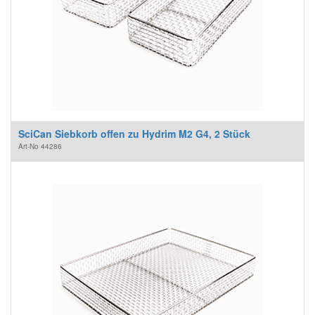
SciCan Siebkorb offen zu Hydrim M2 G4, 2 Stück
Art-No
44286