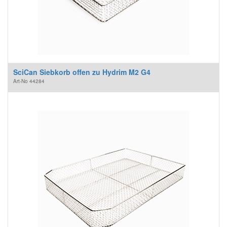
SciCan Siebkorb offen zu Hydrim M2 G4
Art-No
44284