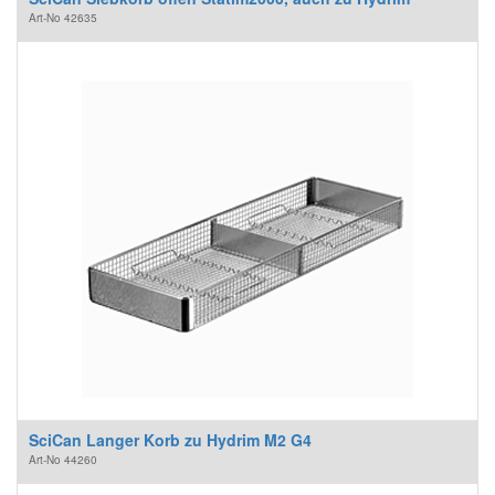
Art-No
42635
SciCan Langer Korb zu Hydrim M2 G4
Art-No
44260