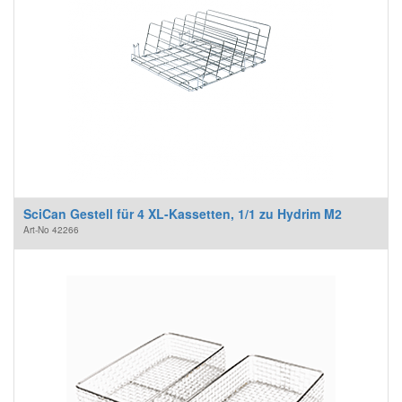
SciCan Gestell für 4 XL-Kassetten, 1/1 zu Hydrim M2
Art-No
42266