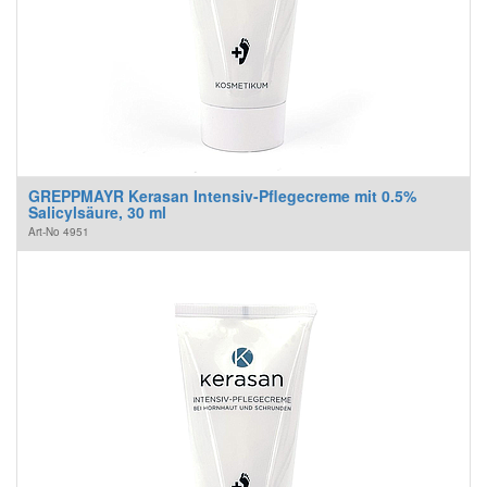
GREPPMAYR Kerasan Intensiv-Pflegecreme mit 0.5%
Salicylsäure, 30 ml
Art-No
4951