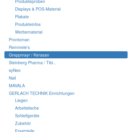
Produkteproben
Displays & POS-Material
Plakate
Produkteinfos
Werbematerial
Prontoman
Remmele's
Greppmayr / Kerasan
Steinberg Pharma / Tibi...
syNeo
Nail
MAVALA
GERLACH TECHNIK Einrichtungen
Liegen
Arbeitstische
Schleifgeräte
Zubehör
Ersatzteile