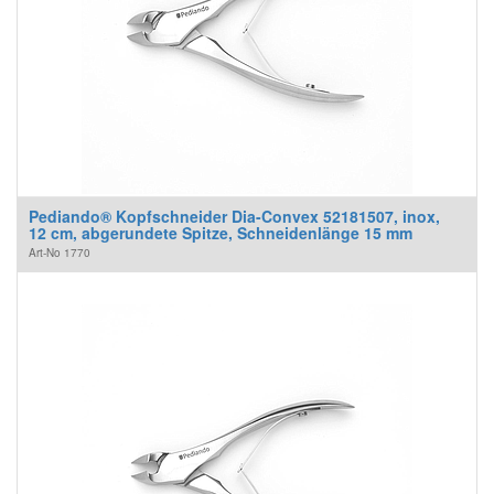
Pediando® Kopfschneider Dia-Convex 52181507, inox,
12 cm, abgerundete Spitze, Schneidenlänge 15 mm
Art-No
1770