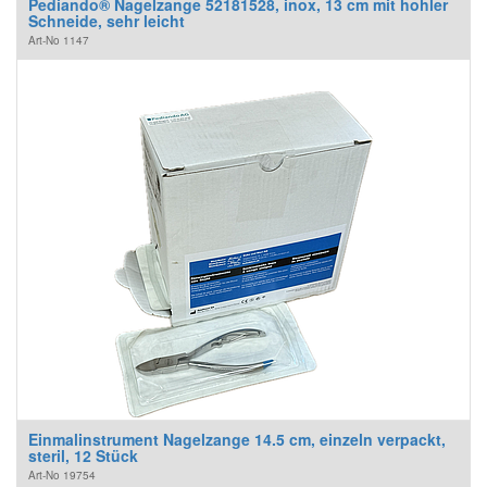
Pediando® Nagelzange 52181528, inox, 13 cm mit hohler
Schneide, sehr leicht
Art-No
1147
Einmalinstrument Nagelzange 14.5 cm, einzeln verpackt,
steril, 12 Stück
Art-No
19754