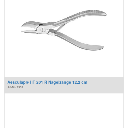
Aesculap® HF 201 R Nagelzange 12.2 cm
Art-No
2532