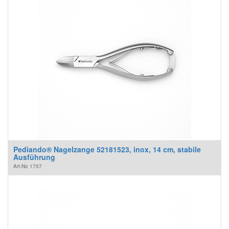
Pediando® Nagelzange 52181523, inox, 14 cm, stabile
Ausführung
Art-No
1757