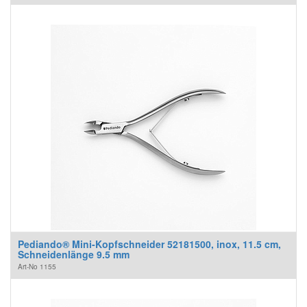
Pediando® Mini-Kopfschneider 52181500, inox, 11.5 cm,
Schneidenlänge 9.5 mm
Art-No
1155