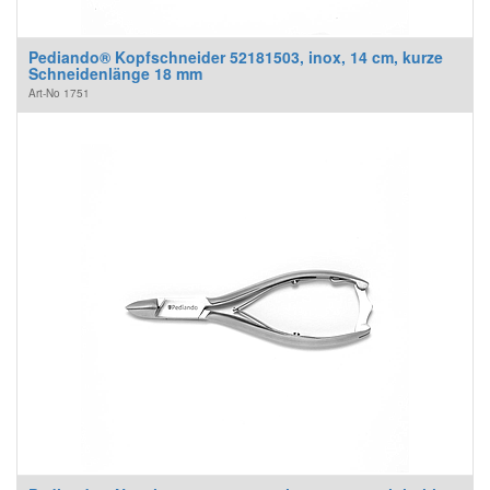
Pediando® Kopfschneider 52181503, inox, 14 cm, kurze
Schneidenlänge 18 mm
Art-No
1751