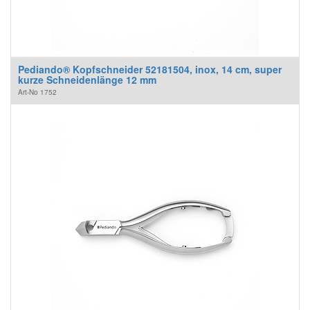
Pediando® Kopfschneider 52181504, inox, 14 cm, super
kurze Schneidenlänge 12 mm
Art-No
1752