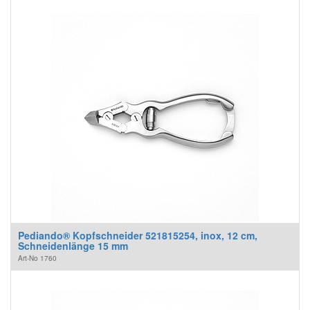
Pediando® Kopfschneider 521815254, inox, 12 cm,
Schneidenlänge 15 mm
Art-No
1760