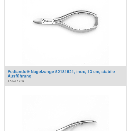
Pediando® Nagelzange 52181521, inox, 13 cm, stabile
Ausführung
Art-No
1756