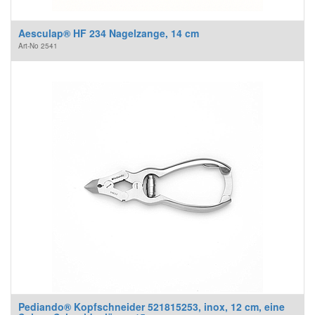
Aesculap® HF 234 Nagelzange, 14 cm
Art-No
2541
Pediando® Kopfschneider 521815253, inox, 12 cm, eine