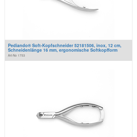
Pediando® Soft-Kopfschneider 52181506, inox, 12 cm,
Schneidenlänge 16 mm, ergonomische Softkopfform
Art-No
1753