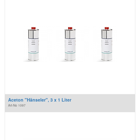
Aceton "Hänseler", 3 x 1 Liter
Art-No
1097