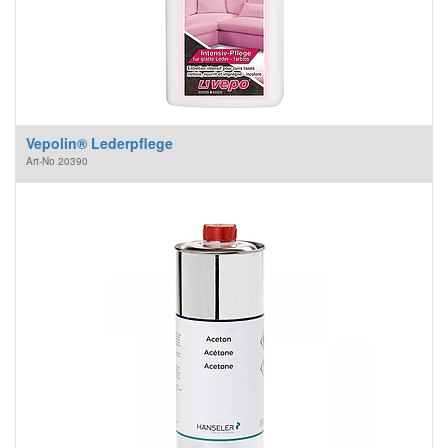
Vepolin® Lederpflege
Art-No
20390