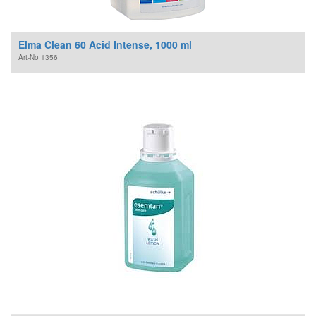
Elma Clean 60 Acid Intense, 1000 ml
Art-No
1356