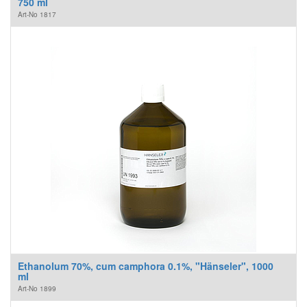
750 ml
Art-No
1817
Ethanolum 70%, cum camphora 0.1%, "Hänseler", 1000
ml
Art-No
1899