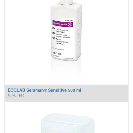
ECOLAB Seraman® Sensitive 500 ml
Art-No
1830