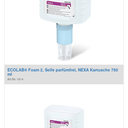
ECOLAB® Foam 2, Seife parfümfrei, NEXA Kartusche 750
ml
Art-No
1814