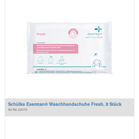
Schülke Esemtan® Waschhandschuhe Fresh, 8 Stück
Art-No
23079