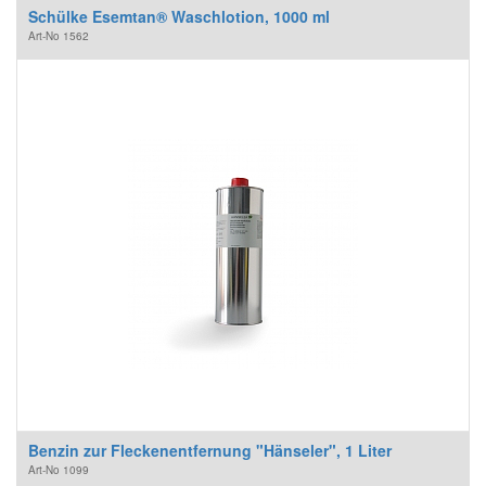
Schülke Esemtan® Waschlotion, 1000 ml
Art-No
1562
Benzin zur Fleckenentfernung "Hänseler", 1 Liter
Art-No
1099