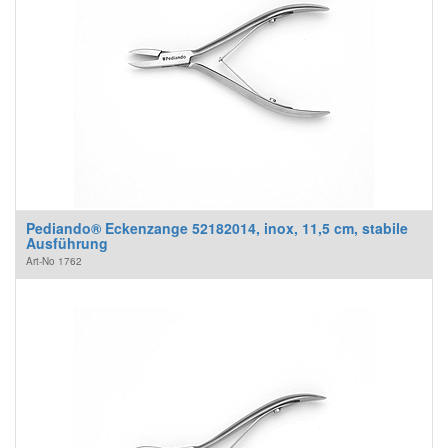
Pediando® Eckenzange 52182014, inox, 11,5 cm, stabile
Ausführung
Art-No
1762