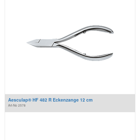
Aesculap® HF 482 R Eckenzange 12 cm
Art-No
2578