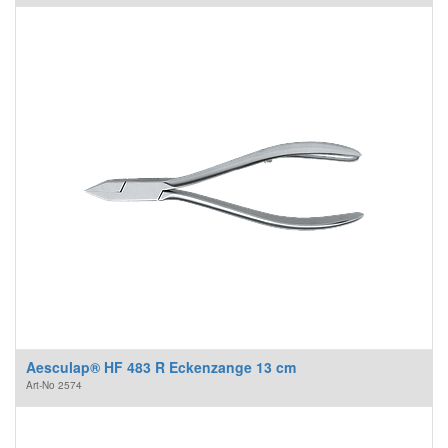
Aesculap® HF 483 R Eckenzange 13 cm
Art-No
2574