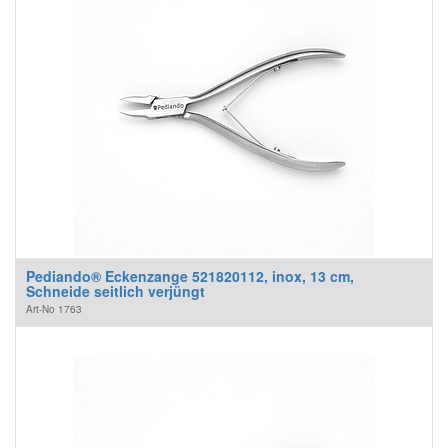
Pediando® Eckenzange 521820112, inox, 13 cm,
Schneide seitlich verjüngt
Art-No
1763