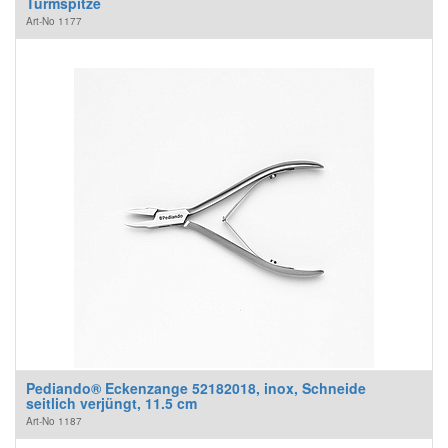
Turmspitze
Art-No
1177
Pediando® Eckenzange 52182018, inox, Schneide
seitlich verjüngt, 11.5 cm
Art-No
1187