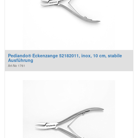
Pediando® Eckenzange 52182011, inox, 10 cm, stabile
Ausführung
Art-No
1761