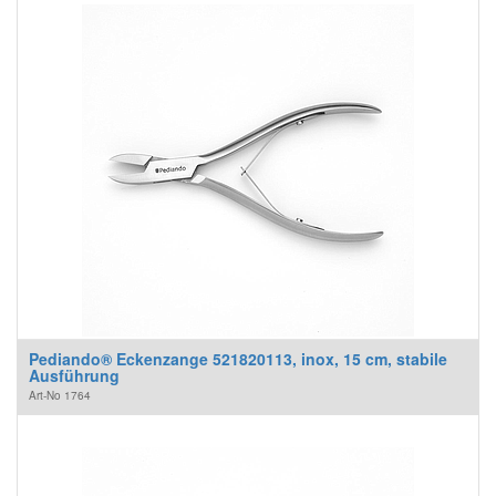
Pediando® Eckenzange 521820113, inox, 15 cm, stabile
Ausführung
Art-No
1764