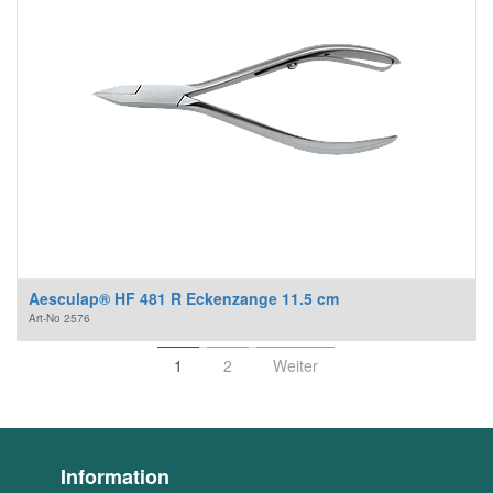
Aesculap® HF 481 R Eckenzange 11.5 cm
Art-No
2576
1
2
Weiter
Information