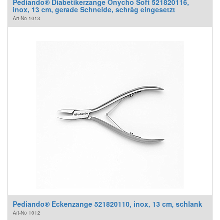
Pediando® Diabetikerzange Onycho Soft 521820116,
inox, 13 cm, gerade Schneide, schräg eingesetzt
Art-No
1013
Pediando® Eckenzange 521820110, inox, 13 cm, schlank
Art-No
1012