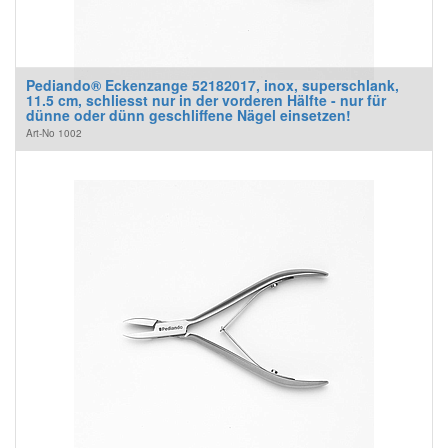
Pediando® Eckenzange 52182017, inox, superschlank,
11.5 cm, schliesst nur in der vorderen Hälfte - nur für
dünne oder dünn geschliffene Nägel einsetzen!
Art-No
1002