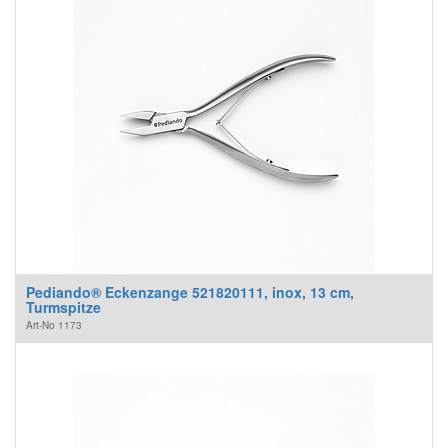
Pediando® Eckenzange 521820111, inox, 13 cm,
Turmspitze
Art-No
1173