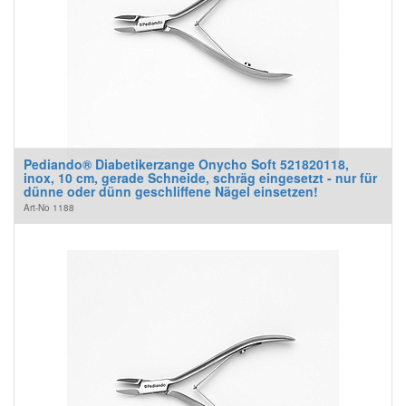
Pediando® Diabetikerzange Onycho Soft 521820118,
inox, 10 cm, gerade Schneide, schräg eingesetzt - nur für
dünne oder dünn geschliffene Nägel einsetzen!
Art-No
1188