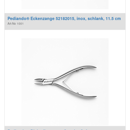
Pediando® Eckenzange 52182015, inox, schlank, 11.5 cm
Art-No
1001