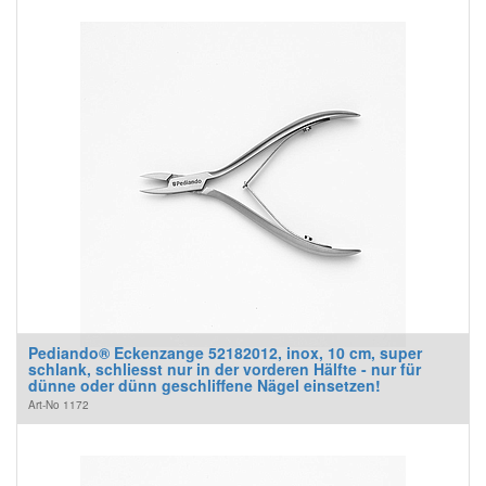
Pediando® Eckenzange 52182012, inox, 10 cm, super
schlank, schliesst nur in der vorderen Hälfte - nur für
dünne oder dünn geschliffene Nägel einsetzen!
Art-No
1172