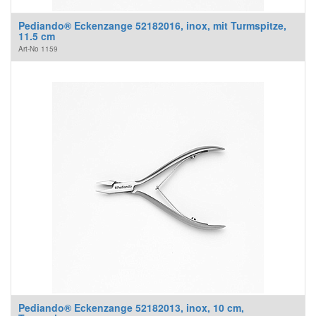
Pediando® Eckenzange 52182016, inox, mit Turmspitze,
11.5 cm
Art-No
1159
Pediando® Eckenzange 52182013, inox, 10 cm,