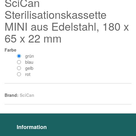
SciCan
Sterilisationskassette
MINI aus Edelstahl, 180 x
65 x 22 mm
Farbe
grün
blau
gelb
rot
Brand:
SciCan
Information