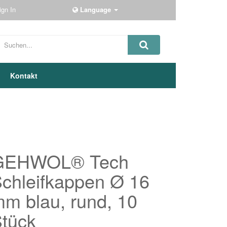
ign In
Language
Kontakt
GEHWOL® Tech
chleifkappen Ø 16
m blau, rund, 10
tück