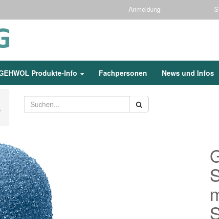
Anmeldung
S
GEHWOL Produkte-Info
Fachpersonen
News und Infos
,
S
m
S