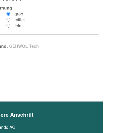
rnung
grob
mittel
fein
and:
GEHWOL Tech
ere Anschrift
ando AG