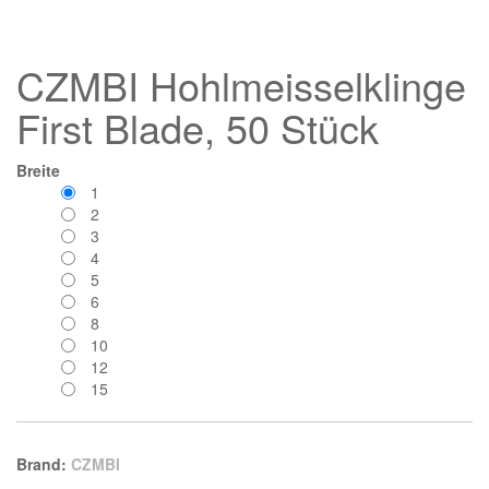
CZMBI Hohlmeisselklinge
First Blade, 50 Stück
Breite
1
2
3
4
5
6
8
10
12
15
Brand:
CZMBI