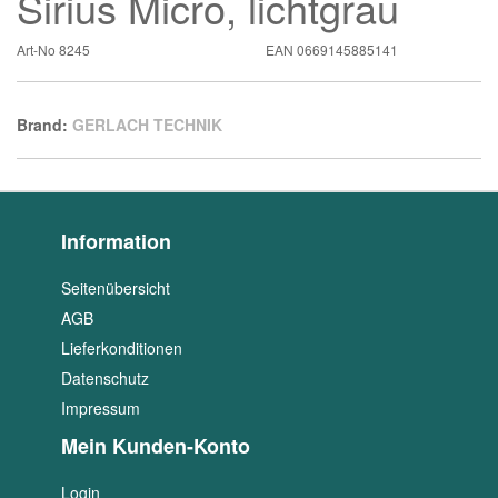
Sirius Micro, lichtgrau
Art-No
8245
EAN
0669145885141
Brand:
GERLACH TECHNIK
Information
Seitenübersicht
AGB
Lieferkonditionen
Datenschutz
Impressum
Mein Kunden-Konto
Login