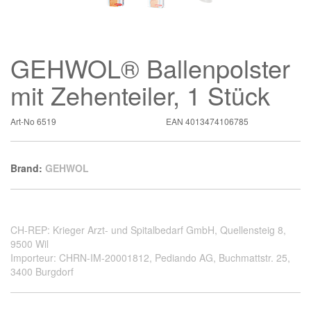
GEHWOL® Ballenpolster
mit Zehenteiler, 1 Stück
Art-No
6519
EAN
4013474106785
Brand:
GEHWOL
CH-REP: Krieger Arzt- und Spitalbedarf GmbH, Quellensteig 8,
9500 Wil
Importeur: CHRN-IM-20001812, Pediando AG, Buchmattstr. 25,
3400 Burgdorf