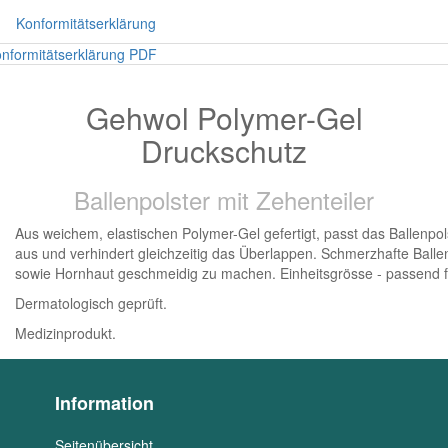
Konformitätserklärung
nformitätserklärung PDF
Gehwol Polymer-Gel
Druckschutz
Ballenpolster mit Zehenteiler
Aus weichem, elastischen Polymer-Gel gefertigt, passt das Ballenpols
aus und verhindert gleichzeitig das Überlappen. Schmerzhafte Ball
sowie Hornhaut geschmeidig zu machen. Einheitsgrösse - passend fü
Dermatologisch geprüft.
Medizinprodukt.
Information
Seitenübersicht