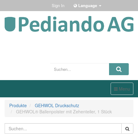
Sign In
Language
Toggle
Menu
navigation
Produkte
GEHWOL Druckschutz
GEHWOL® Ballenpolster mit Zehenteiler, 1 Stück