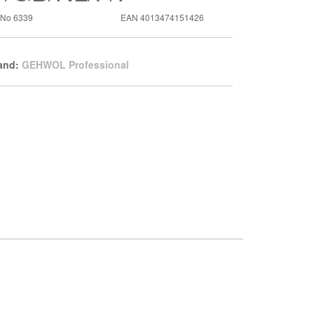
t-No
6339
EAN
4013474151426
and:
GEHWOL Professional