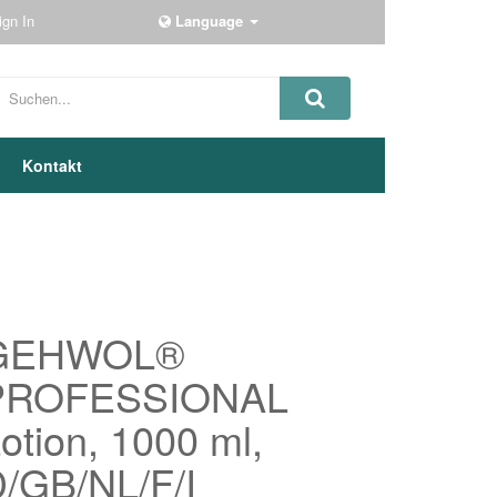
ign In
Language
Kontakt
GEHWOL®
PROFESSIONAL
otion, 1000 ml,
/GB/NL/F/I