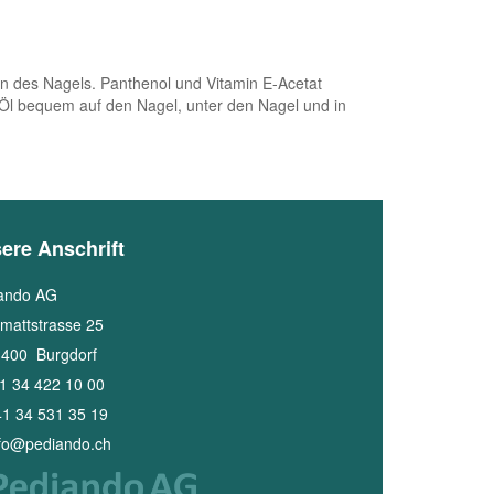
 des Nagels. Panthenol und Vitamin E-Acetat
e Öl bequem auf den Nagel, unter den Nagel und in
ere Anschrift
ando AG
mattstrasse 25
3400
Burgdorf
1 34 422 10 00
1 34 531 35 19
nfo@pediando.ch