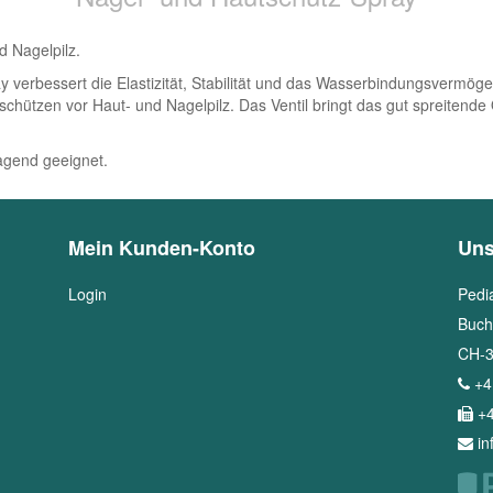
nd Nagelpilz.
bessert die Elastizität, Stabilität und das Wasserbindungsvermögen
 schützen vor Haut- und Nagelpilz. Das Ventil bringt das gut spreitend
ragend geeignet.
Mein Kunden-Konto
Uns
Login
Pedi
Buch
CH
-
+4
+4
i