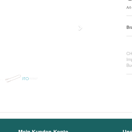
Ar
Br
Next
CH
Im
Bu
Mein Kunden-Konto
Uns