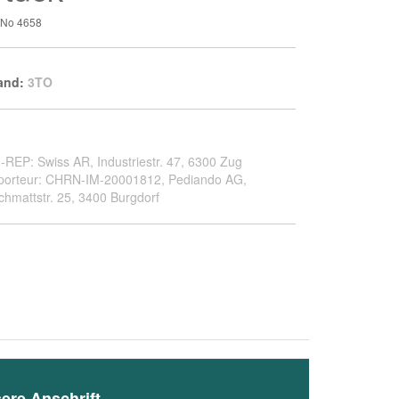
t-No
4658
and:
3TO
-REP: Swiss AR, Industriestr. 47, 6300 Zug
porteur: CHRN-IM-20001812, Pediando AG,
chmattstr. 25, 3400 Burgdorf
ere Anschrift