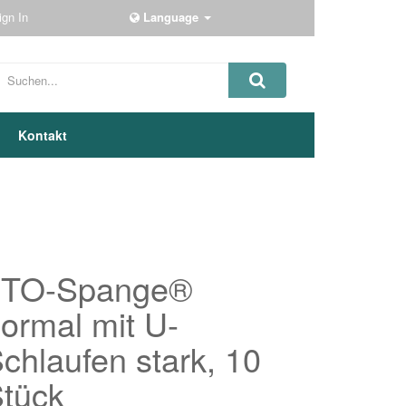
ign In
Language
Kontakt
3TO-Spange®
ormal mit U-
chlaufen stark, 10
tück