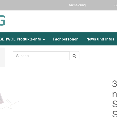
Anmeldung
S
GEHWOL Produkte-Info
Fachpersonen
News und Infos
n
S
S