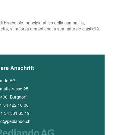
 bisabololo, principio attivo della camomilla,
ta, si rafforza e mantiene la sua naturale elasticità.
ere Anschrift
ando AG
mattstrasse 25
3400
Burgdorf
1 34 422 10 00
1 34 531 35 19
nfo@pediando.ch