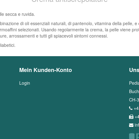
elle secca e ruvida.
ne di oli essenziali naturali, di pantenolo, vitamina della pelle, e di
moaffini selezionati. Usando regolarmente la crema, la pelle viene protet
re, arrossamenti e tutti gli spiacevoli sintomi connessi.
abetici.
Mein Kunden-Konto
Uns
Login
Pedi
Buch
CH
-
+4
+4
i