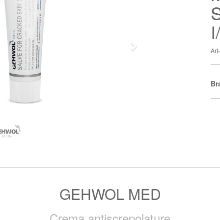
S
Next
Ar
Br
GEHWOL MED
Crema antiscrepolature