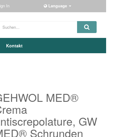
ign In
Language
Kontakt
GEHWOL MED®
Crema
ntiscrepolature, GW
MED® Schrunden