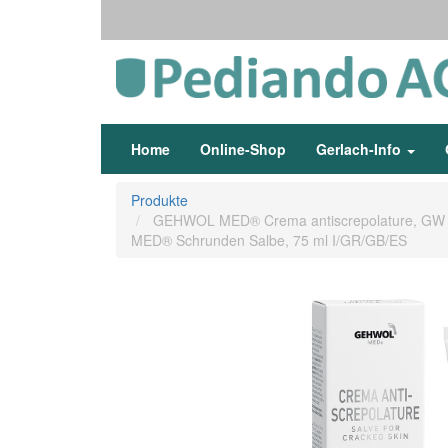
Home
Online-Shop
Gerlach-Info
Produkte
GEHWOL MED® Crema antiscrepolature, GW
MED® Schrunden Salbe, 75 ml I/GR/GB/ES