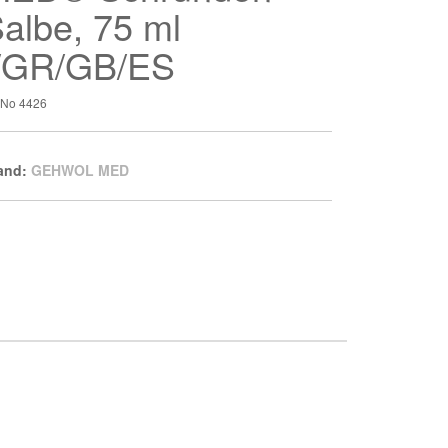
albe, 75 ml
I/GR/GB/ES
t-No
4426
and:
GEHWOL MED