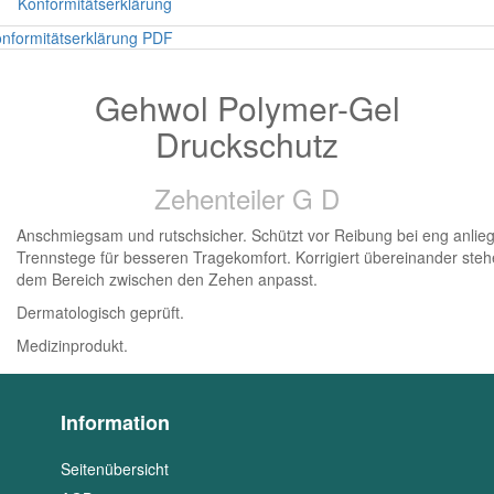
Konformitätserklärung
nformitätserklärung PDF
Gehwol Polymer-Gel
Druckschutz
Zehenteiler G D
Anschmiegsam und rutschsicher. Schützt vor Reibung bei eng anlie
Trennstege für besseren Tragekomfort. Korrigiert übereinander st
dem Bereich zwischen den Zehen anpasst.
Dermatologisch geprüft.
Medizinprodukt.
Information
Seitenübersicht