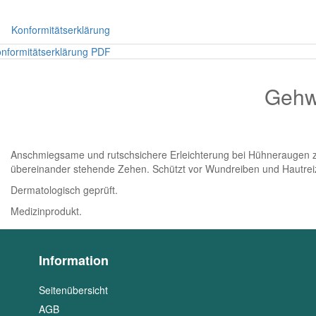
Konformitätserklärung
nformitätserklärung PDF
Gehw
Anschmiegsame und rutschsichere Erleichterung bei Hühneraugen zw
übereinander stehende Zehen. Schützt vor Wundreiben und Hautreiz
Dermatologisch geprüft.
Medizinprodukt.
Information
Seitenübersicht
AGB