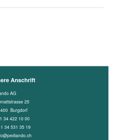
ere Anschrift
ando AG
mattstrasse 25
3400
Burgdorf
1 34 422 10 00
1 34 531 35 19
nfo@pediando.ch