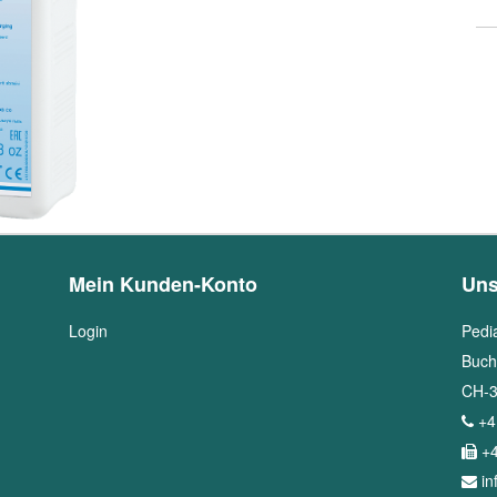
Mein Kunden-Konto
Uns
Login
Pedi
Buch
CH
-
+4
+4
i