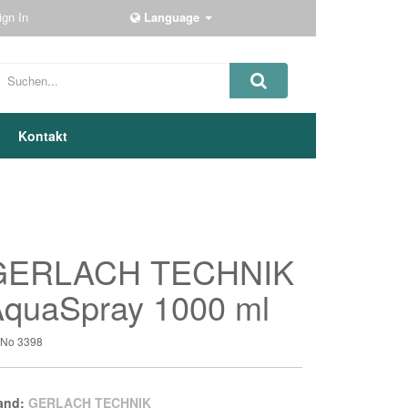
ign In
Language
Kontakt
GERLACH TECHNIK
quaSpray 1000 ml
t-No
3398
and:
GERLACH TECHNIK