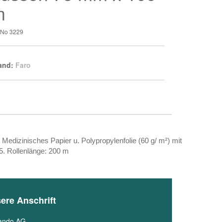
m
t-No
3229
and:
Faro
edizinisches Papier u. Polypropylenfolie (60 g/ m²) mit
. Rollenlänge: 200 m
ere Anschrift
ando AG