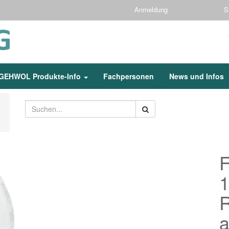
Anmeldung
S
GEHWOL Produkte-Info
Fachpersonen
News und Infos
F
1
R
a