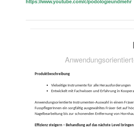
https://www.youtube.com/c/
podologieundmehr
Anwendungsorientiert
Produktbeschreibung
Vielseitige Instrumente für alle Herausforderungen
Entwickelt mit Fachwissen und Erfahrung in Kooper
Anwendungsorientierte Instrumenten-Auswahl in einem Fräser-S
FusspflegerInnen ein sorgfältig ausgewähltes Fräser-Set auf h
Nagelbearbeitung bis zur schonenden Entfernung von Hornha
Effizienz steigern – Behandlung auf das nächste Level bringen