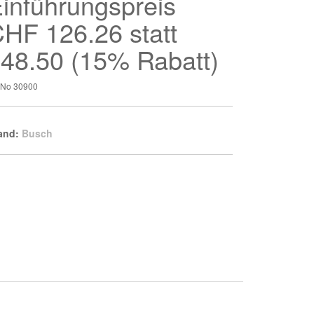
inführungspreis
HF 126.26 statt
48.50 (15% Rabatt)
t-No
30900
and:
Busch