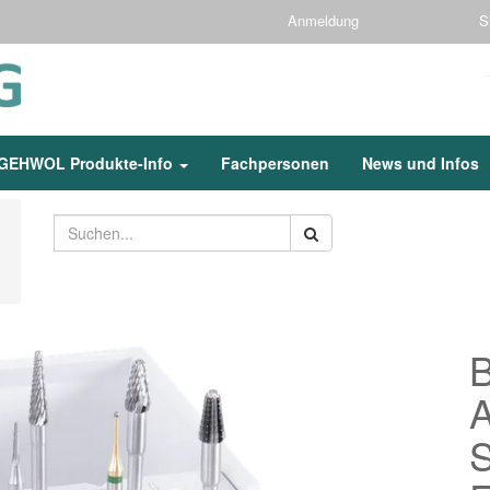
Anmeldung
S
GEHWOL Produkte-Info
Fachpersonen
News und Infos
A
S