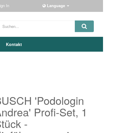
ign In
Language
Kontakt
BUSCH 'Podologin
ndrea' Profi-Set, 1
tück -