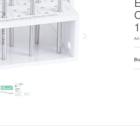
E
C
1
Next
Ar
Br