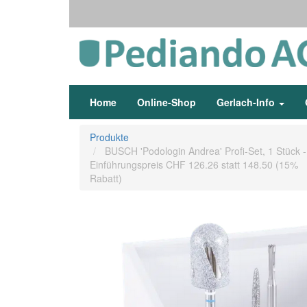
Home
Online-Shop
Gerlach-Info
Produkte
BUSCH 'Podologin Andrea' Profi-Set, 1 Stück -
Einführungspreis CHF 126.26 statt 148.50 (15%
Rabatt)