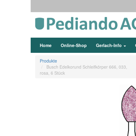
Home
Online-Shop
Gerlach-Info
Produkte
Busch Edelkorund Schleifkörper 666, 033,
rosa, 6 Stück