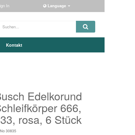
ign In
Language
Kontakt
usch Edelkorund
chleifkörper 666,
33, rosa, 6 Stück
t-No
30835