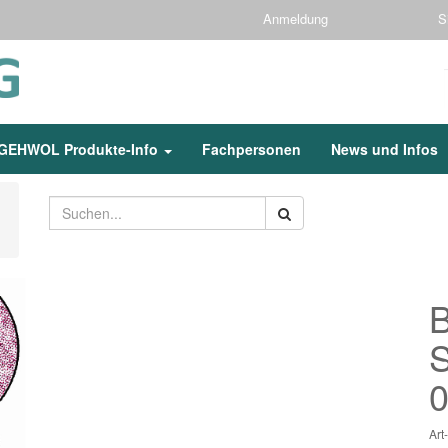
Anmeldung
S
GEHWOL Produkte-Info
Fachpersonen
News und Infos
B
S
0
Ar