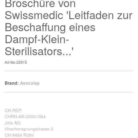
Broschüre von
Swissmedic 'Leitfaden zur
Beschaffung eines
Dampf-Klein-
Sterilisators...'
Art-No
22915
Brand:
Aesculap
CH-REP:
CHRN-AR-20001384
Jota AG
Hirschensprungstrasse 2
CH-9464 Rüthi