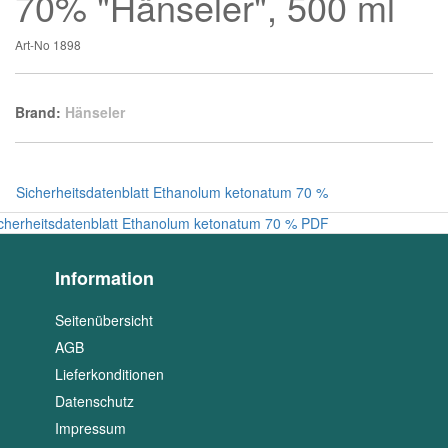
70% "Hänseler", 500 ml
Art-No
1898
Brand:
Hänseler
Sicherheitsdatenblatt Ethanolum ketonatum 70 %
cherheitsdatenblatt Ethanolum ketonatum 70 % PDF
Information
Seitenübersicht
AGB
Lieferkonditionen
Datenschutz
Impressum