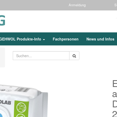
Anmeldung
S
GEHWOL Produkte-Info
Fachpersonen
News und Infos
a
D
2