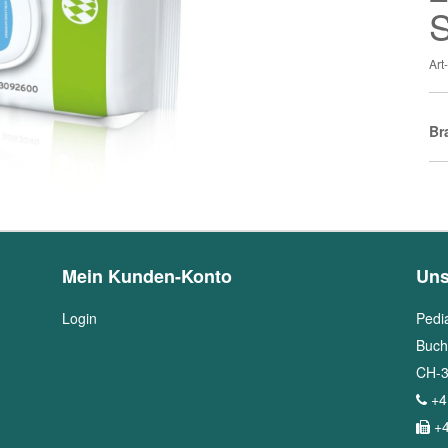
S
Ar
Br
Mein Kunden-Konto
Uns
Login
Pedi
Buch
CH
-
+4
+4