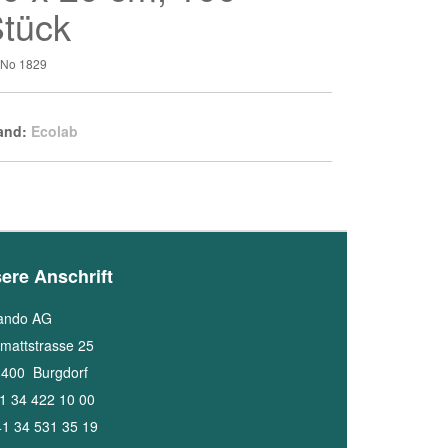
tück
t-No
1829
and:
Ecolab
ere Anschrift
ando AG
mattstrasse 25
3400
Burgdorf
1 34 422 10 00
1 34 531 35 19