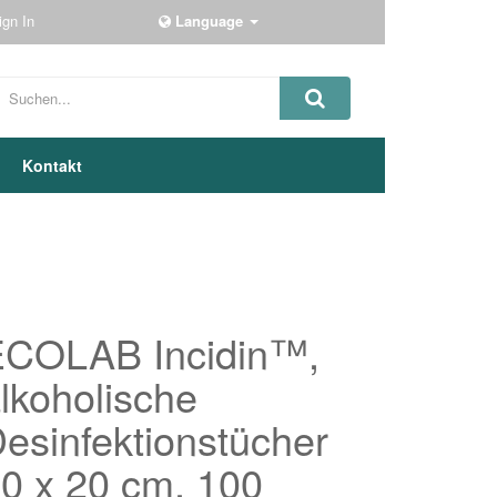
ign In
Language
Kontakt
ECOLAB Incidin™,
lkoholische
esinfektionstücher
0 x 20 cm, 100