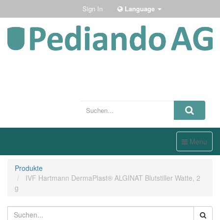
Sign In
Language
Toggle
Menu
navigation
Produkte
IVF Hartmann DermaPlast® ALGINAT Blutstiller Watte, 2
g